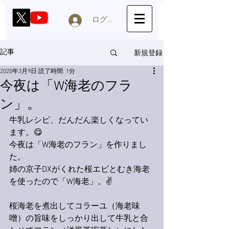
ログイン
新規登録
記事
2020年3月9日
読了時間: 1分
今夜は「W海老のフラ
ン」。
牛乳レシピ、だんだん楽しくなってい
ます。😋
今夜は「W海老のフラン」を作りまし
た。
姉の京子DXがくれた桜エビとむき海老
を使ったので「W海老」。✌️
桜海老を煮出してコラーユ（海老味
噌）の旨味をしっかり出して牛乳と合