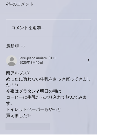
4件のコメント
コメントを追加…
家レコーディング無事終
9月23日「amii
了。
ス！
最新順
love-piano.amiami.0111
2020年3月10日
南アルプスY
めったに買わない牛乳をさっき買ってきまし
た(^.^)
今夜はグラタン🎵明日の朝は
コーヒーに牛乳たっぷり入れて飲んでみま
す。
トイレットペーパーもやっと
買えました✨
いいね！
返信