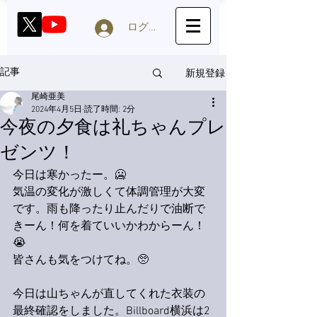
ログイン
新規登録
記事
尾崎亜美
2024年4月5日
読了時間: 2分
今夜の夕食は礼ちゃんプレ
ゼンツ！
今日は寒かったー。🥶
気温の変化が激しくて体調管理が大変
です。雨も降ったり止んだりで油断で
きーん！何を着ていいかわからーん！
😭
皆さんも気をつけてね。🥺
今日は山ちゃんが直してくれた衣装の
最終確認をしました。Billboard横浜は2