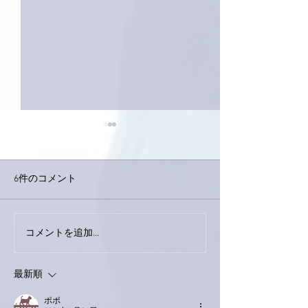
6件のコメント
下駄箱がスッキリ〜。
コメントを追加…
家レコーディン
了。
最新順
ポポ