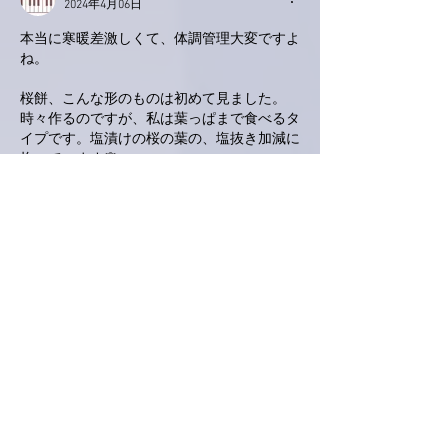
2024年4月06日
本当に寒暖差激しくて、体調管理大変ですよ
ね。
桜餅、こんな形のものは初めて見ました。
時々作るのですが、私は葉っぱまで食べるタ
イプです。塩漬けの桜の葉の、塩抜き加減に
拘っています🌸
いよいよあちこちで桜が満開になっていて、
うれしいです。今日から三日間、横浜の桜を
楽しみま〜す‼️
いいね！
返信
ぷにぷに
2024年4月05日
礼さんプレゼンツ🍴なかなかのボリュームで
すね😄
桜のライトアップきれいですね✨
居酒屋海猫🏮から出た時に見た桜と同じです