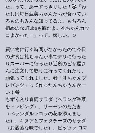
の入れ方わからなかったけど入れてみ
た」って。あーすっきりした！🥰「わ
たしは毎日亜美ちゃんたちが食べてい
るものもみんな知ってるよ。もちろん
初めのYouTubeも観たよ。礼ちゃんカッ
コよかったー」って。嬉しい。☺️
買い物に行く時間がなかったので今日
の夕食は礼ちゃんが車でデリに行った
りスーパーに行ったり近所のピザ屋さ
んに注文して取りに行ってくれたり、
頑張ってくれました。😎「礼ちゃんプ
レゼンツ」って作ったんちゃうんかー
い！😁
もずく入り春雨サラダ（ベランダ香菜
をトッピング）、サーモンのたたき
（ベランダルッコラの花を添えまし
た）、キヌアとフェタチーズのサラダ
（お洒落な味でした）、ピッツァ ロマ