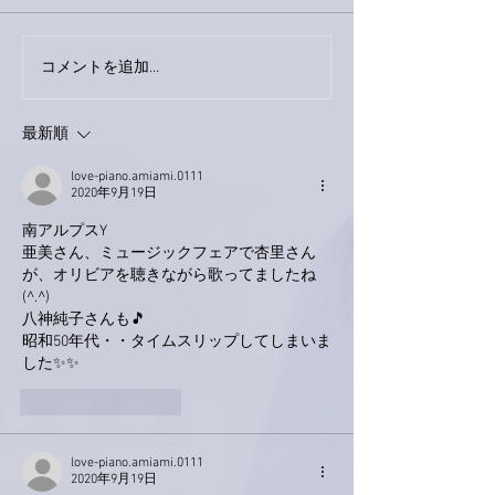
コメントを追加…
家レコーディング無事終
9月23日「amii
了。
ス！
最新順
love-piano.amiami.0111
2020年9月19日
南アルプスY
亜美さん、ミュージックフェアで杏里さん
が、オリビアを聴きながら歌ってましたね
(^.^)
八神純子さんも🎵
昭和50年代・・タイムスリップしてしまいま
した✨✨
いいね！
返信
love-piano.amiami.0111
2020年9月19日