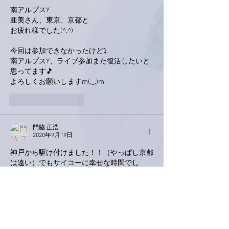
南アルプスY
亜美さん、東京、京都と
お疲れ様でした(^.^)
今回は参加できなかったけど⤵
南アルプスY、ライブ参加また復活したいと
思ってます🎵
よろしくお願いしますm(._.)m
いいね！
返信
門脇 正浩
2020年9月19日
神戸から駆け付けました！！（やっぱし京都
は遠い）でもサイコーに幸せな時間でし
た！！
全身の細胞に音楽がしみ込んでます！！本当
にありがとぅございました！！
いいね！
返信