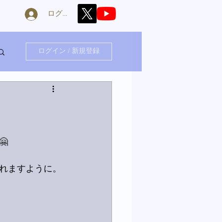
ログイン
ログイン / 新規登録

れますように。