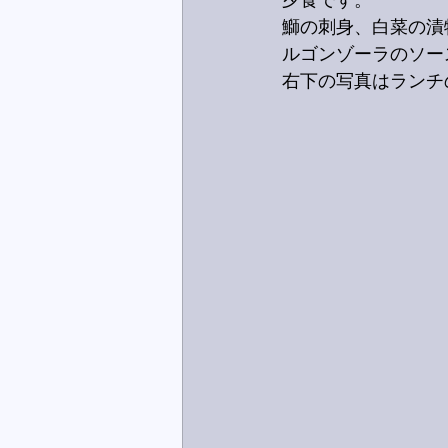
夕食です。
鰤の刺身、白菜の漬
ルゴンゾーラのソー
右下の写真はランチ