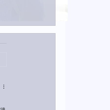
23日「amiism」リリー
で諦