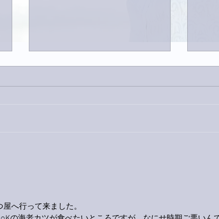
家レコーディング無事終了。
9月
ス！
つ屋へ行って来ました。
K○Kの海老カツが食べたいところですが、なにせ時期ご悪いん