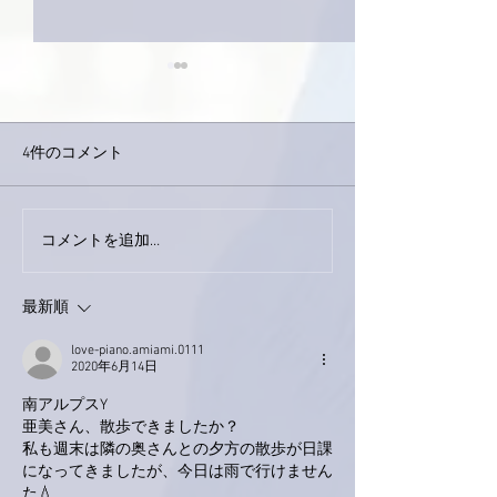
4件のコメント
下駄箱がスッキリ〜。
コメントを追加…
家レコーディン
了。
最新順
love-piano.amiami.0111
2020年6月14日
南アルプスY
亜美さん、散歩できましたか？
私も週末は隣の奥さんとの夕方の散歩が日課
になってきましたが、今日は雨で行けません
た💧