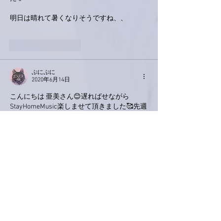
明日は晴れて暑くなりそうですね、、
いいね！
返信
ぷにぷに
2020年6月14日
こんにちは 亜美さん😊遅ればせながら
StayHomeMusic楽しませて頂きました🥰先週
は昼間は実家で夕方から会社に行って、帰っ
てきて慌ててご飯。食べたら寝落ち（笑）の
連続で我ながらよぉ働きました😅
なので、YouTubeはご褒美でした✨亜美さん
のお洋服のぐるぐるが可愛い〜そして、背景
の宇宙から見た地球！そんなんがお家にある
なんて〜！
いいね！
返信
love-piano.amiami.0111