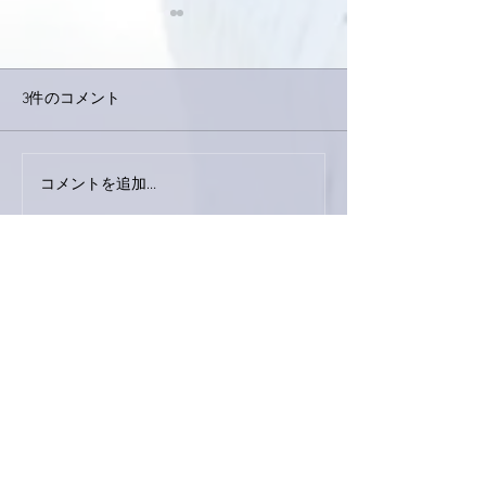
3件のコメント
コメントを追加…
家レコーディング無事終
9月23日「amii
了。
ス！
最新順
ぷにぷに
2020年6月08日
お久しぶりのクリッキーさん😄
お久しぶりのお客さまですね✨
台湾カステラを作る手にも、いつもと違うリ
ズムが生まれたのではないでしょうか🥰
フェイスシールドのお土産。クリッキーさん
喜ばれたことでしょうね❤