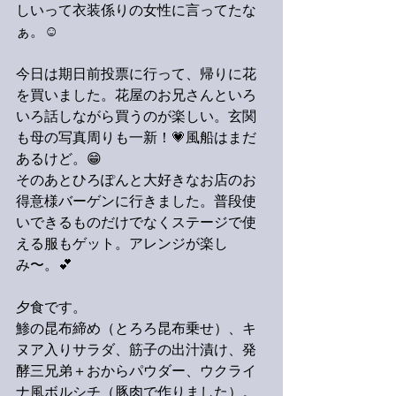
しいって衣装係りの女性に言ってたな
ぁ。☺️
今日は期日前投票に行って、帰りに花
を買いました。花屋のお兄さんといろ
いろ話しながら買うのが楽しい。玄関
も母の写真周りも一新！💗風船はまだ
あるけど。😁
そのあとひろぽんと大好きなお店のお
得意様バーゲンに行きました。普段使
いできるものだけでなくステージで使
える服もゲット。アレンジが楽し
み〜。💕
夕食です。
鯵の昆布締め（とろろ昆布乗せ）、キ
ヌア入りサラダ、筋子の出汁漬け、発
酵三兄弟＋おからパウダー、ウクライ
ナ風ボルシチ（豚肉で作りました）。