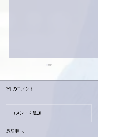
3件のコメント
コメントを追加…
家レコーディング無事終
9月23日「amii
了。
ス！
最新順