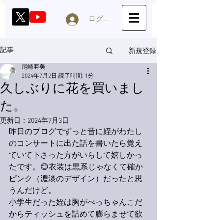
ログイン
新規登録
記事
尾崎亜美
2024年7月2日
読了時間: 1分
久しぶりに花を買いまし
た。
更新日：
2024年7月3日
昨日のブログでずっと昔に姪がわたし
のコンサートに出た話を書いたら覚え
ていて下さった方がいらして嬉しかっ
たです。😊衣装は黒系じゃなくて確か
ピンク（濃淡のデザイン）だったと思
うんだけど。
小学生だった姪は胸がぺっちゃんこだ
からティッシュを詰めて膨らませて欲