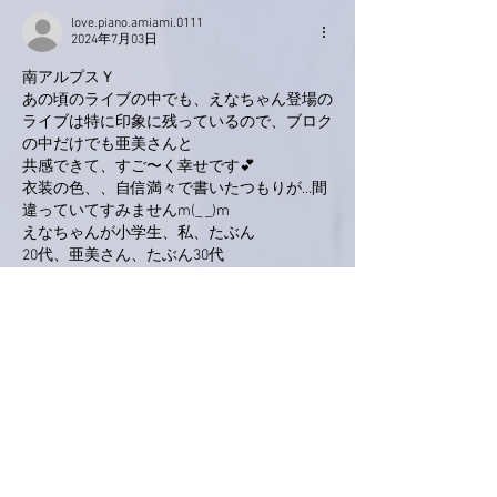
love.piano.amiami.0111
2024年7月03日
南アルプスＹ
あの頃のライブの中でも、えなちゃん登場の
ライブは特に印象に残っているので、ブロク
の中だけでも亜美さんと
共感できて、すご〜く幸せです💕
衣装の色、、自信満々で書いたつもりが…間
違っていてすみませんm(_ _)m
えなちゃんが小学生、私、たぶん
20代、亜美さん、たぶん30代
月日の経つのは早いですね〜
これからも、亜美さんの音楽に
包まれたいです。
よろしくお願いします✨✨✨
いいね！
返信
KeroyonCarrera
2024年7月02日