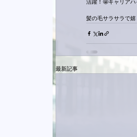
活躍！🤩キャリアハ
髪の毛サラサラで嬉
最新記事