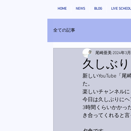
HOME
NEWS
BLOG
LIVE SCHED
全ての記事
尾崎亜美
2024年3
久しぶり
新しいYouTube
た。
楽しいチャンネルに
今日は久しぶりにヘ
3時間くらいかかっ
き合ってくれると言