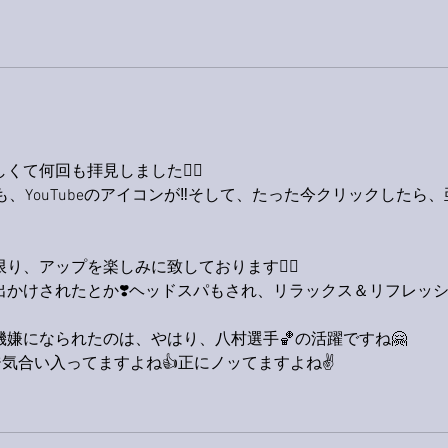
て何回も拝見しました🙋‍♂️
も、YouTubeのアイコンが‼️そして、たった今クリックしたら、
、アップを楽しみに致しております🙋‍♂️
かけされたとか❣️ヘッドスパもされ、リラックス＆リフレッ
嫌になられたのは、やはり、八村選手🏀の活躍ですね🤗
ジ気合い入ってますよね👍正にノッてますよね✌️