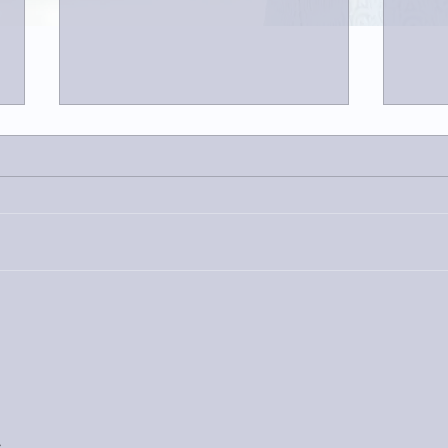
家レコーディング無事終了。
9月
ス！
・