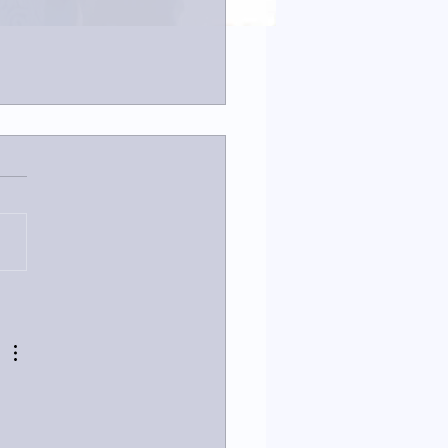
23日「amiism」リリー