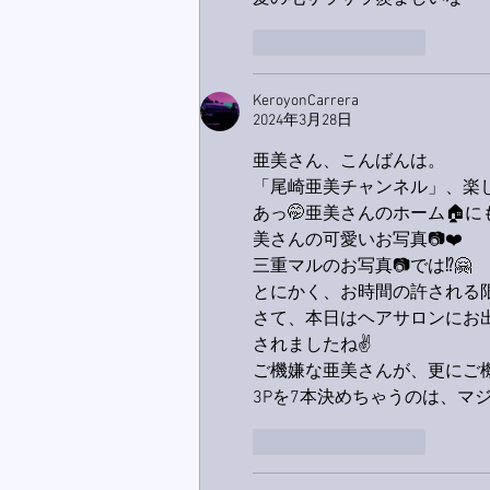
いいね！
返信
KeroyonCarrera
2024年3月28日
亜美さん、こんばんは。
「尾崎亜美チャンネル」、楽しく
あっ🤭亜美さんのホーム🏠に
美さんの可愛いお写真📷❤️
三重マルのお写真📷では⁉️🤗
とにかく、お時間の許される限り
さて、本日はヘアサロンにお出
されましたね✌️
ご機嫌な亜美さんが、更にご機
3Pを7本決めちゃうのは、マ
いいね！
返信