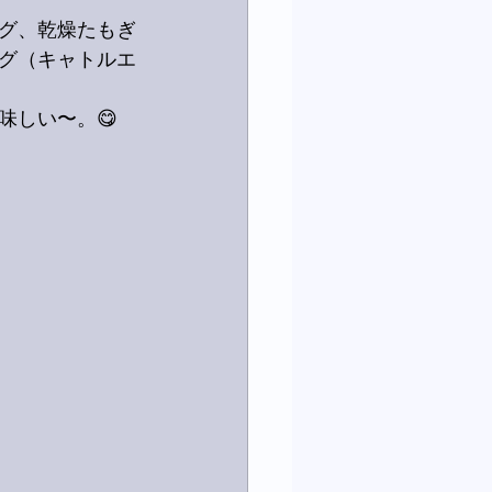
グ、乾燥たもぎ
グ（キャトルエ
味しい〜。😋