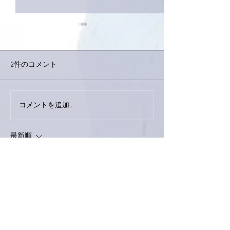
2件のコメント
今日は取材でし
巨大なイタチきゅうり。
コメントを追加…
最新順
ぷにぷに
2020年1月10日
亜美さん おはようございます。
1人でもちゃんとご飯の亜美さん、尊敬で
す！
私なんて1人だったらビール🍺とおつまみ🍟
だけとか、それかこっそりといつもより少し