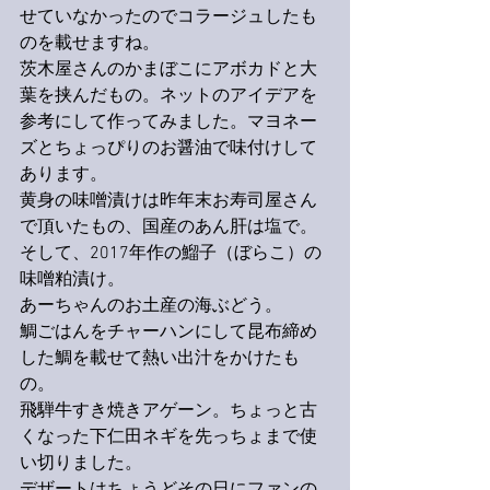
せていなかったのでコラージュしたも
のを載せますね。
茨木屋さんのかまぼこにアボカドと大
葉を挟んだもの。ネットのアイデアを
参考にして作ってみました。マヨネー
ズとちょっぴりのお醤油で味付けして
あります。
黄身の味噌漬けは昨年末お寿司屋さん
で頂いたもの、国産のあん肝は塩で。
そして、2017年作の鰡子（ぼらこ）の
味噌粕漬け。
あーちゃんのお土産の海ぶどう。
鯛ごはんをチャーハンにして昆布締め
した鯛を載せて熱い出汁をかけたも
の。
飛騨牛すき焼きアゲーン。ちょっと古
くなった下仁田ネギを先っちょまで使
い切りました。