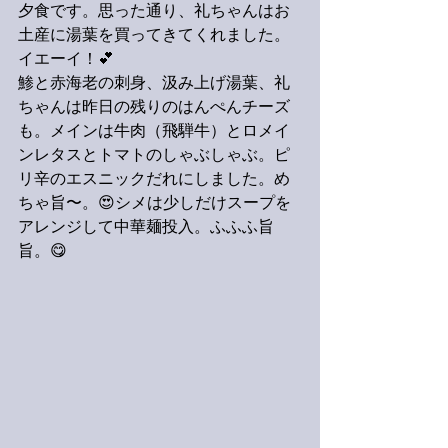
夕食です。思った通り、礼ちゃんはお
土産に湯葉を買ってきてくれました。
イエーイ！💕
鯵と赤海老の刺身、汲み上げ湯葉、礼
ちゃんは昨日の残りのはんぺんチーズ
も。メインは牛肉（飛騨牛）とロメイ
ンレタスとトマトのしゃぶしゃぶ。ピ
リ辛のエスニックだれにしました。め
ちゃ旨〜。😍シメは少しだけスープを
アレンジして中華麺投入。ふふふ旨
旨。😋