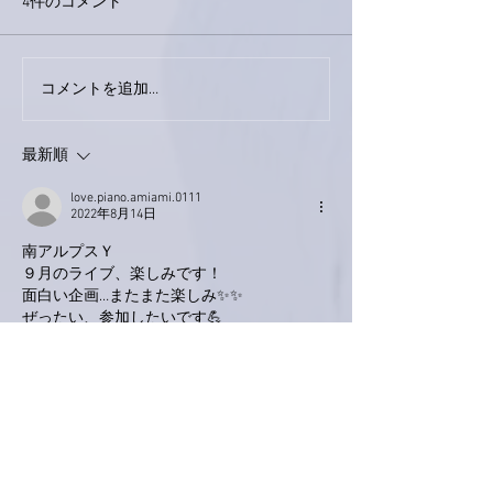
4件のコメント
巨大なイタチき
コメントを追加…
9月23日「amiism」リリー
ス！
最新順
love.piano.amiami.0111
2022年8月14日
南アルプスＹ
９月のライブ、楽しみです！
面白い企画…またまた楽しみ✨✨
ぜったい、参加したいです💪
いいね！
返信
Keroyon Carrera
2022年8月13日
亜美さん、こんばんは。