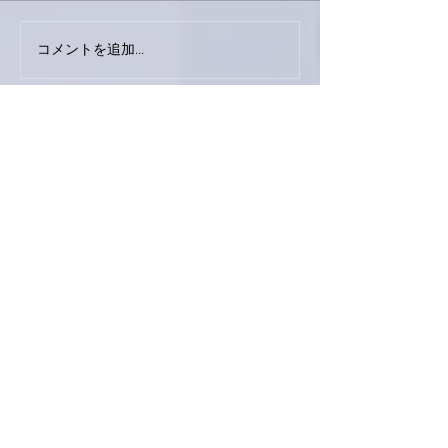
巨大なイタチき
コメントを追加…
9月23日「amiism」リリー
ス！
最新順
love-piano.amiami.0111
2021年1月19日
南アルプスY
今日のお料理、めっちゃ私好みです✨✨
勝手に食べた気持ちになってます(妄想😁)
通ってる運動教室で言ってました。亜美さん
くらいの年齢の人は１日6000歩が理想だそう
です☺
いいね！
返信
よっさん
2021年1月19日
私の近況、仕事があるときは１万歩以上、な