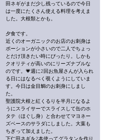
田ネギがまだ少し残っているので今日
は一度にたくさん使える料理を考えま
した。大根類とかも。
夕食です。
近くのオーガニックのお店のお刺身は
ポーションが小さいので二人でちょっ
とだけ頂きたい時にぴったり。しかも
クオリティが高いのにリーズナブルな
のです。💗週に2回お魚屋さんが入られ
る日にはなるべく覗くようにしていま
す。今日は金目鯛のお刺身にしまし
た。
聖護院大根と紅くるりを半月になるよ
うにスライサーでスライスして缶のホ
タテ（ほぐし身）と合わせてマヨネー
ズベースのサラダにしました。大葉も
ちぎって加えました。
下仁田ネギを2本使ってグラタンを作り