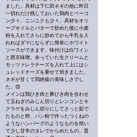
ました。具材は下仁田ネギの他に昨日
一切れだけ残しておいた鶏肉とベーコ
ン少々。ニンニクも少々。具材をオリ
ーブオイルとバターで炒めた後に小麦
粉を入れてさらに炒めてから牛乳を入
れればダマにならずに簡単にホワイト
ソースができます。味付けは白ワイン
と西京味噌。余っていた生クリームと
モッツァレラチーズを入れて上にはシ
ュレッドチーズを乗せて焼きました。
ネギが甘くて悶絶級の美味しさでし
た。😍
メインは鶏ひき肉と豚ひき肉を合わせ
て玉ねぎのみじん切りとレンコンとキ
クラゲをみじん切りにしてさっと茹で
たものと卵、パン粉で作ったつくねの
ようなハンバーグのようなものを焼い
て少し甘辛のタレでからめたもの。普