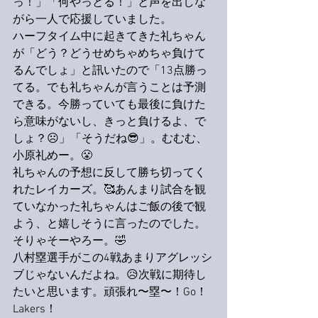
っ！」「何やっとる！」と声を出しな
がら一人で応援していました。
ハーフタイム中に起きてきた礼ちゃん
が「どう？どうせめちゃめちゃ負けて
るんでしょ」と訊いたので「13点勝っ
てる。でも礼ちゃんが言うことは予測
できる。今勝っていても最後に負けた
ら意味がないし、きっと負けるよ、で
しょ？☹️」「そうだね😎」。むむむ、
小原礼めー。😤
礼ちゃんの予想に反して勝ち切ってく
れたレイカーズ。🥰あんまり試合を観
ていなかった礼ちゃんはご飯の後で観
よう、と嬉しそうに言ったのでした。
そりゃそーやろー。🤣
八村塁選手がこの4戦あまりアグレッシ
ブじゃないんだよね。😥次戦に期待し
たいと思います。頑張れ〜塁〜！Go！
Lakers！