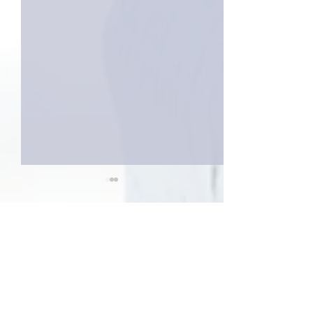
2件のコメント
コメントを追加…
家レコーディング無事終
9月23日「amii
了。
ス！