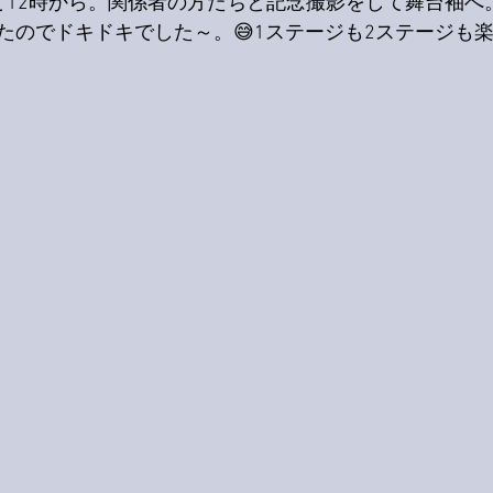
と12時から。関係者の方たちと記念撮影をして舞台袖へ
たのでドキドキでした～。😅1ステージも2ステージも