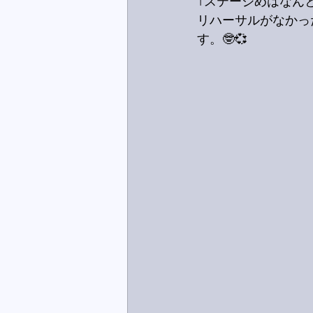
1ステージめはなん
リハーサルがなかっ
す。🤓💞