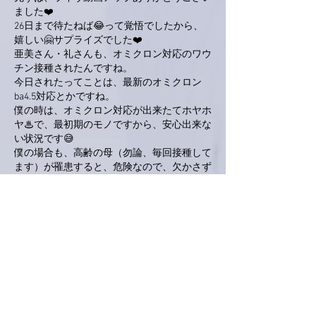
ました❤️
26日まで待たねば😂って覚悟でしたから、
嬉しい🤗サプライズでした❤️
亜美さん・礼さんも、オミクロン対応のワウ
チン接種されたんですね。
今日されたってことは、最新のオミクロン
ba4.5対応とかですね。
僕の時は、オミクロン対応が出来たてホヤホ
ヤ♨︎で、最初期のモノですから、安心出来な
い状況です😅
僕の場合も、高齢の母（勿論、毎回接種して
ます）が罹患すると、危険なので、欠かさず
接種してます。
ただ、僕の場合は、最新オミクロン対応でな
かったですが、今までで最高に発熱しました
🥵
世間的には、"with コロナ"になりましたが、
日に日に新規感染者が増加して来て、「第8
波か⁉️」と騒がしくなってきております。
何とか、大事になりませんように🤲
とにかく、亜美さんにおかれましては、ニキ