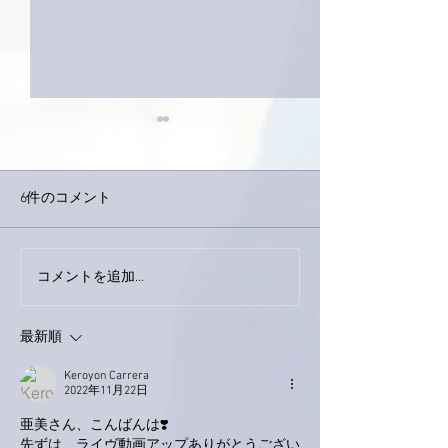
6件のコメント
巨大なイタチき
コメントを追加…
9月23日「amiism」リリー
ス！
最新順
Keroyon Carrera
2022年11月22日
亜美さん、こんばんは❣️
先ずは、ライヴ動画アップありがとうござい