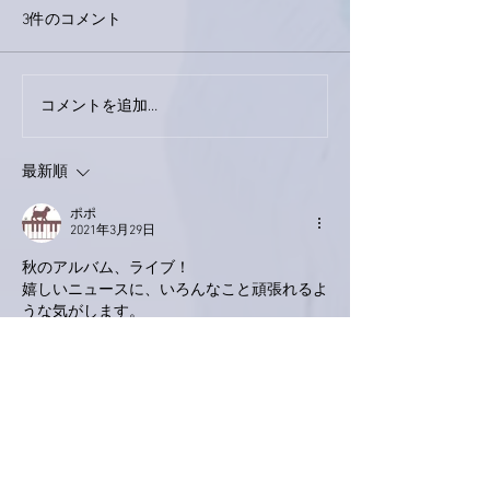
3件のコメント
今日は取材でし
巨大なイタチきゅうり。
コメントを追加…
最新順
ポポ
2021年3月29日
秋のアルバム、ライブ！
嬉しいニュースに、いろんなこと頑張れるよ
うな気がします。
ありがとうございます😊
いいね！
返信
Keroyon Carrera
2021年3月29日
亜美さん、こんばんは‼️