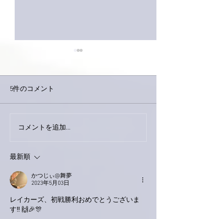
5件のコメント
今日は取材でし
巨大なイタチきゅうり。
コメントを追加…
最新順
かつじぃ@舞夢
2023年5月03日
レイカーズ、初戦勝利おめでとうございま
す‼️ 🙌🎉🎊