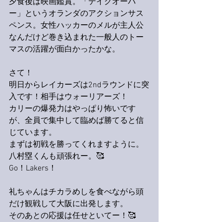
夕食後は映画鑑賞。「テイクオーバ
ー」というオランダのアクションサス
ペンス。女性ハッカーのメルが主人公
なんだけど巻き込まれた一般人のトー
マスの活躍が面白かったかな。
さて！
明日からレイカーズは2ndラウンドに突
入です！相手はウォーリアーズ！
カリーの爆発力はやっぱり怖いです
が、全員で集中して臨めば勝てると信
じています。
まずは初戦を勝ってくれますように。
八村塁くんも頑張れー。🥰
Go！Lakers！
礼ちゃんはチカラめしを食べながら頭
だけ観戦して大阪に出発します。
そのあとの応援は任せといてー！🥰