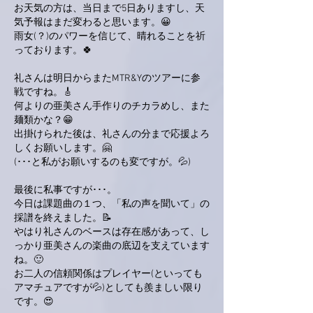
お天気の方は、当日まで5日ありますし、天
気予報はまだ変わると思います。😀
雨女(？)のパワーを信じて、晴れることを祈
っております。🍀
礼さんは明日からまたMTR&Yのツアーに参
戦ですね。🎸
何よりの亜美さん手作りのチカラめし、また
麺類かな？😁
出掛けられた後は、礼さんの分まで応援よろ
しくお願いします。🤗
(･･･と私がお願いするのも変ですが。💦)
最後に私事ですが･･･。
今日は課題曲の１つ、「私の声を聞いて」の
採譜を終えました。📝
やはり礼さんのベースは存在感があって、し
っかり亜美さんの楽曲の底辺を支えています
ね。🙂
お二人の信頼関係はプレイヤー(といっても
アマチュアですが💦)としても羨ましい限り
です。😍