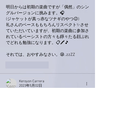
明日からは初期の楽曲ですが「偶然」のシン
グルバージョンに挑みます。🎧
(ジャケットが真っ赤なツナギのやつ😉)
礼さんのベースももちろんリスペクト✨させ
ていただいていますが、初期の楽曲に参加さ
れているベーシストの方々も錚々たる顔ぶれ
でどれも勉強になります。📋🖍️🎵
それでは、おやすみなさい。😪..zzZZ
いいね！
返信
Keroyon Carrera
2023年5月02日
亜美さん、こんばんは。
世間はゴールデンウィークの真っ只中です
が、本日もリハーサル🎹🎸🎤お疲れ様です
🙋‍♂️
詳細のツメもされたようですね🤗