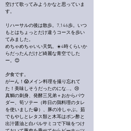
空けて歌ってみようかなと思っていま
す。
リハーサルの後は散歩。7,146歩。いつ
もとはちょっとだけ違うコースを歩い
てみました。
めちゃめちゃいい天気。☀️4時くらいか
らだったんだけど綺麗な青空でした
ー。😊
夕食です。
がーん！😱メイン料理を撮り忘れて
た！美味しそうだったのにな...。😢
真鯛の刺身、発酵三兄弟＋おからパウ
ダー、筍ソテー（昨日の鶏料理のタレ
を使いました😁）、豚の冷しゃぶ。茹
でもやしとレタス類と木耳はポン酢と
出汁醤油と白バルサミコで下味をつけ