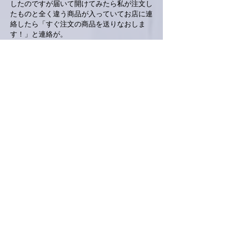
したのですが届いて開けてみたら私が注文し
たものと全く違う商品が入っていてお店に連
絡したら「すぐ注文の商品を送りなおしま
す！」と連絡が。
間違って届いた方の商品を送り返す際、着払
いで良いですか？と聞いたら「そちらは返送
不要です。ぜひご賞味ください。」なんて太
っ腹な七味屋さん！
てなわけで粉山椒50gが二袋などなどが手に
入ってしまいました😅
有り難く使わせてもらってます😄
明日はお誕生日。楽しい合同Dinnerになりま
すように✨
いいね！
返信
とおる
2025年3月18日
私もメジャーリーグ開幕戦をTV観戦しまし
た
チケット申し込んだけど、全然当たりません