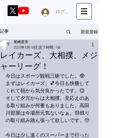
ログイン
新規登録
記事
尾崎亜美
2025年3月18日
読了時間: 1分
レイカーズ、大相撲、メジ
ャーリーグ！
今日はスポーツ観戦三昧でした。🤓
まずはレイカーズ。💕今日も快勝して
くれて朝から気分良かったです。😊
そして夕方からは大相撲。見応えのあ
る取り組みが何番もありました。高田
川部屋は今場所元気ないなぁ。😓残り
の取り組み踏ん張って欲しいです。🥺
今日は少し遠くのスーパーまで行った