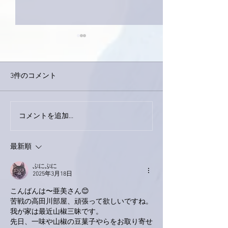
3件のコメント
下駄箱がスッキリ〜。
コメントを追加…
家レコーディン
了。
最新順
ぷにぷに
2025年3月18日
こんばんは〜亜美さん😊
苦戦の高田川部屋、頑張って欲しいですね。
我が家は最近山椒三昧です。
先日、一味や山椒の豆菓子やらをお取り寄せ