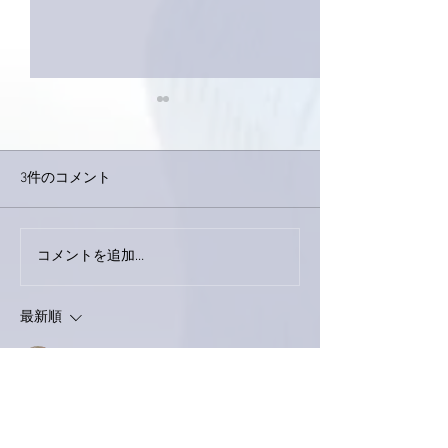
3件のコメント
下駄箱がスッキリ〜。
コメントを追加…
家レコーディン
了。
最新順
ネジリー
2021年6月18日
なんか、カッケェ~~♪
手首、お大事に。
麻婆茄子、食べたい。