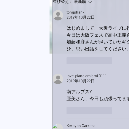
9月23日「amiism」リリー
並び替え：
最新順
ス！
tongshanx
2019年10月22日
はじめまして、大阪ライブに
今日は大阪フェスで高中正義
加藤和彦さんが弾いていたギ
ひ、思い出話をしてください
いいね！
返信
love-piano.amiami.0111
2019年10月22日
南アルプスY
亜美さん、今日も頑張ってますか⤴
いいね！
返信
Keroyon Carrera