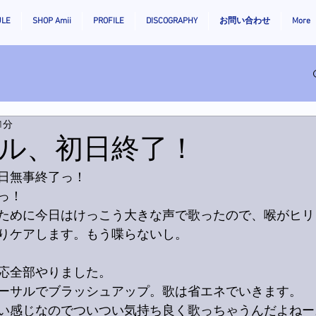
ULE
SHOP Amii
PROFILE
DISCOGRAPHY
お問い合わせ
More
1分
ル、初日終了！
日無事終了っ！
っ！
ために今日はけっこう大きな声で歌ったので、喉がヒリ
りケアします。もう喋らないし。
応全部やりました。
ーサルでブラッシュアップ。歌は省エネでいきます。
い感じなのでついつい気持ち良く歌っちゃうんだよねー