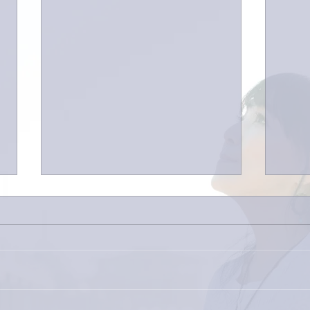
今日
巨大なイタチきゅうり。