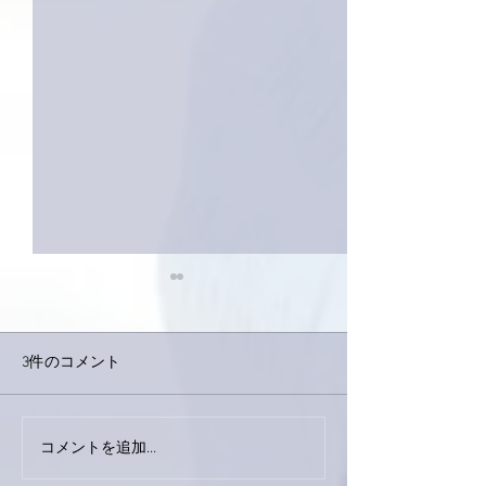
3件のコメント
コメントを追加…
家レコーディング無事終
9月23日「amii
了。
ス！