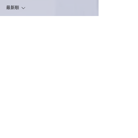
最新順
ぷにぷに
2022年1月10日
ブッラータ！好きなんです💗
中から出てくるトロッ！がたまらなくて🤤と
はいえ発想が貧困な私はトマトや生ハムしか
思い浮かばずいつも同じ感じなのです😅
ま、好きだからオリーブオイルと岩塩だけで
いけてしまいますが(笑)
「OHALABO」のお写真楽しみにしておりま
す✨
いいね！
返信
love.piano.amiami.0111
2022年1月10日
南アルプスY
亜美さん、こんばんは☺
そろそろ「OHALABO」開店でしょうか〜？