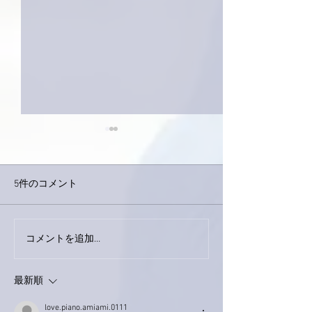
5件のコメント
コメントを追加…
家レコーディング無事終
9月23日「amii
了。
ス！
最新順
love.piano.amiami.0111