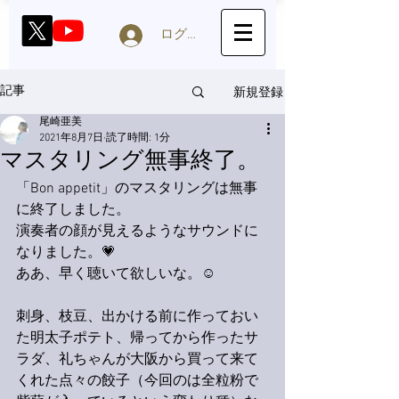
ログイン
新規登録
記事
尾崎亜美
2021年8月7日
読了時間: 1分
マスタリング無事終了。
「Bon appetit」のマスタリングは無事
に終了しました。
演奏者の顔が見えるようなサウンドに
なりました。💗
ああ、早く聴いて欲しいな。☺️
刺身、枝豆、出かける前に作っておい
た明太子ポテト、帰ってから作ったサ
ラダ、礼ちゃんが大阪から買って来て
くれた点々の餃子（今回のは全粒粉で