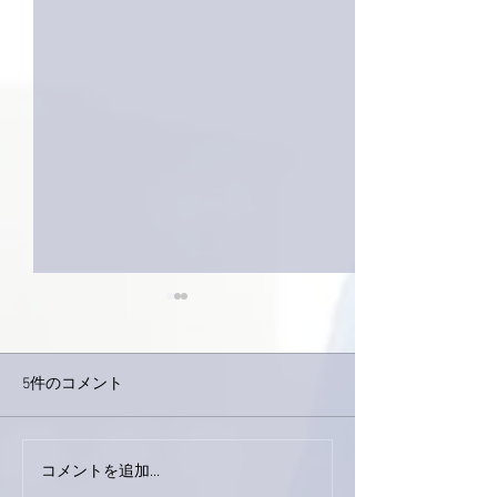
5件のコメント
今日は取材でし
巨大なイタチきゅうり。
コメントを追加…