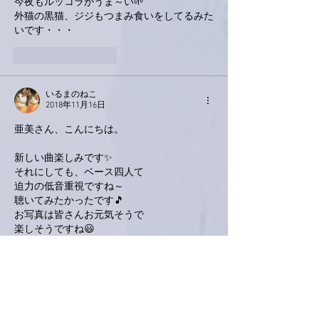
今夜もルッコラがうま～い🌱
外猫の黒猫、ジジもつまみ食いをしてるみた
いです・・・
いいね！
返信
いるまのねこ
2018年11月16日
亜美さん、こんにちは。
新しい曲楽しみです✨
それにしても、ベース四人て
迫力の低音重視ですね～
聴いてみたかったです🎵
お写真は皆さんお元気そうで
楽しそうですね😃
いいね！
返信
えみちん(emiichin)
2018年11月15日