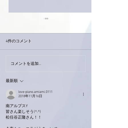
4件のコメント
コメントを追加…
家レコーディング無事終
9月23日「amii
了。
ス！
最新順
love-piano.amiami.0111
2018年11月16日
南アルプスY
皆さん楽しそう(^.^)
松任谷正隆さん！！