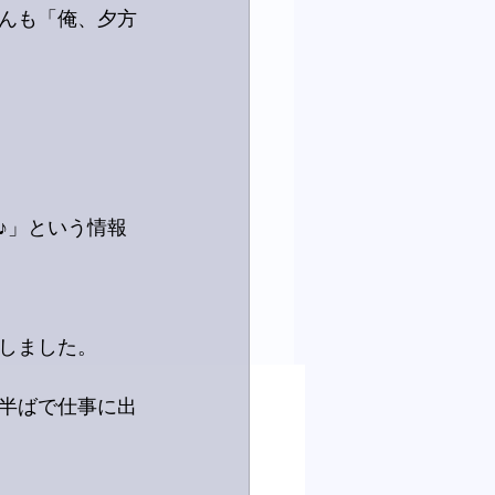
んも「俺、夕方
♪」という情報
しました。
半ばで仕事に出