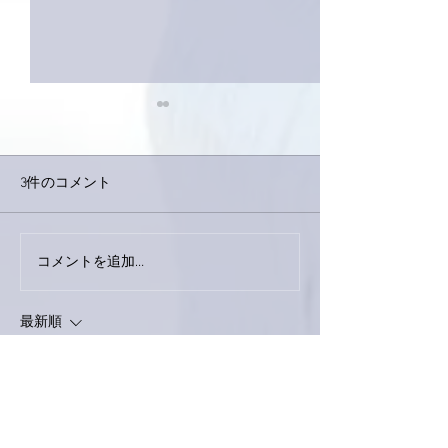
3件のコメント
コメントを追加…
家レコーディング無事終
9月23日「amii
了。
ス！
最新順
love-piano.amiami.0111
2020年12月31日
南アルプスY
亜美さん、伊達巻きも手作りなんですね⤴⤴