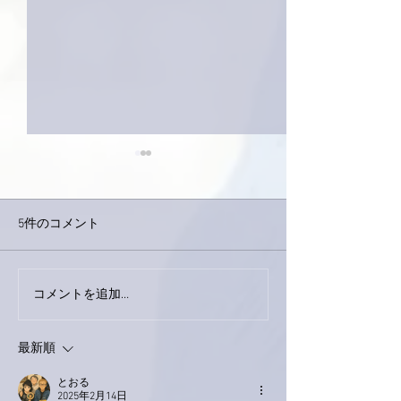
5件のコメント
巨大なイタチき
コメントを追加…
9月23日「amiism」リリー
ス！
最新順
とおる
2025年2月14日