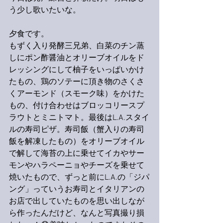
う少し歌いたいな。
夕食です。
もずく入り発酵三兄弟、白菜のチン蒸
しにポン酢醤油とオリーブオイルをド
レッシングにして柚子をいっぱいかけ
たもの、鶏のソテーに頂き物のさくさ
くアーモンド（スモーク味）をかけた
もの、付け合わせはブロッコリースプ
ラウトとミニトマト。最後はL.A.スタイ
ルの寿司ピザ。寿司飯（蟹入りの寿司
飯を解凍したもの）をオリーブオイル
で解して海苔の上に乗せてイカやサー
モンやハラペーニョやチーズを乗せて
焼いたもので、ずっと前にL.A.の「ジパ
ング」っていうお寿司とイタリアンの
お店で出していたものを思い出しなが
ら作ったんだけど、なんと写真撮り損