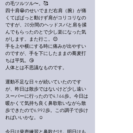
の毛ツルツル〜。🥰
四十肩😁のせいでまだ右肩（腕）が痛
くてぱぱっと動けず肩がコリコリなの
ですが、20分間のヘッドスパと肩を揉
んでもらったのとで少し楽になった気
がします。また行こ。😊
手を上や横にする時に痛みが出やすい
のですが、手を下にしたままの蕎麦打
ちは平気。😘
人体とは不思議なものです。
運動不足な日々が続いていたのです
が、昨日は散歩ではないけど少し遠い
スーパーに行ったので4,166歩。今日は
暖かくて気持ち良く鼻歌歌いながら散
歩できたので6,992歩。この調子で歩け
ればいいかな。☺️
今日は発声練習と鼻歌だけ。明日はも