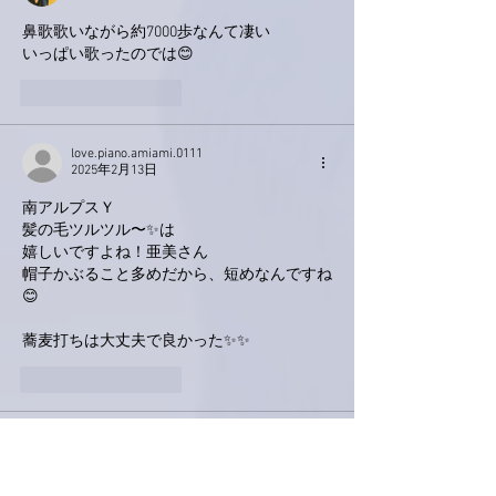
鼻歌歌いながら約7000歩なんて凄い
いっぱい歌ったのでは😊
いいね！
返信
love.piano.amiami.0111
2025年2月13日
南アルプスＹ
髪の毛ツルツル〜✨は
嬉しいですよね！亜美さん
帽子かぶること多めだから、短めなんですね
😊
蕎麦打ちは大丈夫で良かった✨✨
いいね！
返信
Keroyon Carrera
2025年2月12日
亜美さん、こんばんは。