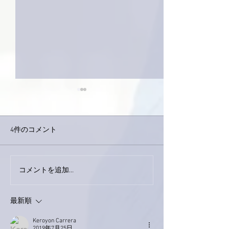
4件のコメント
今日は取材でし
巨大なイタチきゅうり。
コメントを追加…
最新順
Keroyon Carrera
2019年7月25日