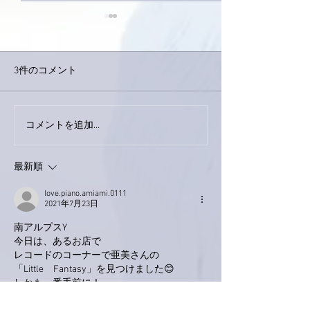
3件のコメント
コメントを追加…
家レコーディング無事終
9月23日「amii
了。
ス！
最新順
love.piano.amiami.0111
2021年7月23日
南アルプスY
今日は、あるお店で
レコードのコーナーで亜美さんの
「Little　Fantasy」を見つけました😊
しかも一番手前に！
もちろん持っているので、買いませんでした