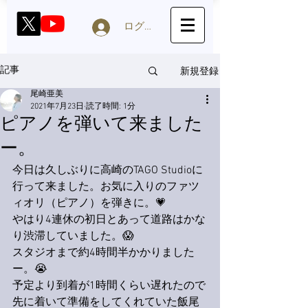
ログイン
新規登録
記事
尾崎亜美
2021年7月23日
読了時間: 1分
ピアノを弾いて来ました
ー。
今日は久しぶりに高崎のTAGO Studioに
行って来ました。お気に入りのファツ
ィオリ（ピアノ）を弾きに。💗
やはり4連休の初日とあって道路はかな
り渋滞していました。😱
スタジオまで約4時間半かかりました
ー。😭
予定より到着が1時間くらい遅れたので
先に着いて準備をしてくれていた飯尾