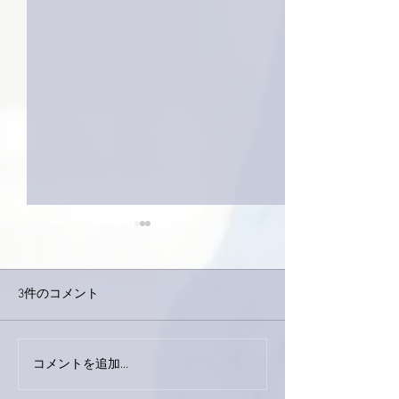
3件のコメント
巨大なイタチき
コメントを追加…
9月23日「amiism」リリー
ス！