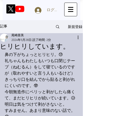
ログイン
新規登録
記事
尾崎亜美
2024年5月28日
読了時間: 2分
ヒリヒリしています。
鼻の下がちょっとヒリヒリ。😓
礼ちゃんもわたしもいつも口閉じテー
プ（ねむるん）をして寝ているのです
が（取れやすいと言う人もいるけど）
きっちり口を結んでから貼ると剥がれ
にくいのです。🤓
今朝無造作にペリッと剥がしたら痛く
て、まだヒリヒリが続いています。😥
明日は気をつけて剥がさないと。
すみません。あまり意味のない話で。