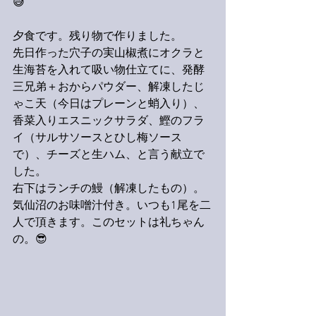
😅
夕食です。残り物で作りました。
先日作った穴子の実山椒煮にオクラと
生海苔を入れて吸い物仕立てに、発酵
三兄弟＋おからパウダー、解凍したじ
ゃこ天（今日はプレーンと蛸入り）、
香菜入りエスニックサラダ、鰹のフラ
イ（サルサソースとひし梅ソース
で）、チーズと生ハム、と言う献立で
した。
右下はランチの鰻（解凍したもの）。
気仙沼のお味噌汁付き。いつも1尾を二
人で頂きます。このセットは礼ちゃん
の。😎