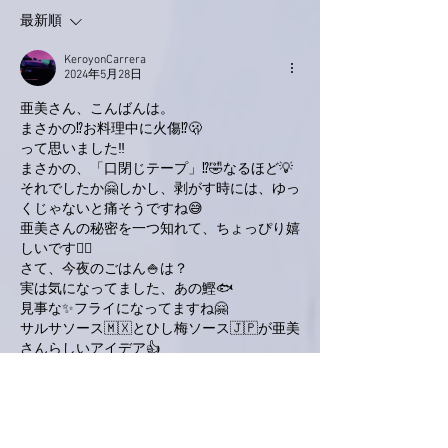
最新順
KeroyonCarrera
2024年5月28日
亜美さん、こんばんは。
まさかの⁉️お料理中に火傷⁉️🫢
って思いました‼️
まさかの、「口閉じテープ」⁉️🤣なるほど💡
それでしたか🤗しかし、剥がす時には、ゆっ
くじゃないと痛そうですね😅
亜美さんの秘密を一つ知れて、ちょっぴり嬉
しいです🙋‍♂️
さて、今夜のごはん🍚は？
実は気になってました、あの鰹🐟
見事な✨フライになってますね🤗
サルサソース🇲🇽とひし梅ソース🇯🇵が亜美
さんらしいアイデア👍
ジェニファー・ロペスっ、コンスタントに映
画のお仕事されてますね🙋‍♂️
『最後のシーンはグッと来ました。』ってお
言葉が気になるので、僕も観てみます🙋‍♂️