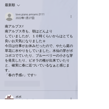
最新順
love.piano.amiami.0111
2022年1月27日
南アルプスY
南アルプス市も、朝はどんより
していましたが、１０時くらいからはとても
良いお天気になりました☺
今日は仕事がお休みだったので、やたら庭の
草花に水やりをしていました。水仙の芽がポ
コボコでていたり、ブルーベリーの小さな芽
を発見したり、ビオラの種が出来ていたり
と、確実に春に近づいているなぁと感じま
す。
「春の予感♪」です✨
いいね！
返信
ポポ
2022年1月26日