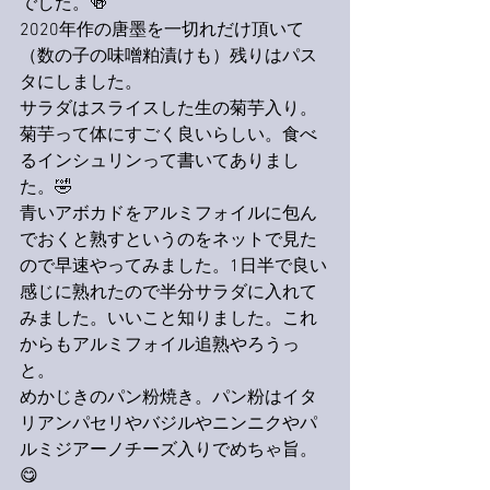
でした。🍻
2020年作の唐墨を一切れだけ頂いて
（数の子の味噌粕漬けも）残りはパス
タにしました。
サラダはスライスした生の菊芋入り。
菊芋って体にすごく良いらしい。食べ
るインシュリンって書いてありまし
た。🤣
青いアボカドをアルミフォイルに包ん
でおくと熟すというのをネットで見た
ので早速やってみました。1日半で良い
感じに熟れたので半分サラダに入れて
みました。いいこと知りました。これ
からもアルミフォイル追熟やろうっ
と。
めかじきのパン粉焼き。パン粉はイタ
リアンパセリやバジルやニンニクやパ
ルミジアーノチーズ入りでめちゃ旨。
😋