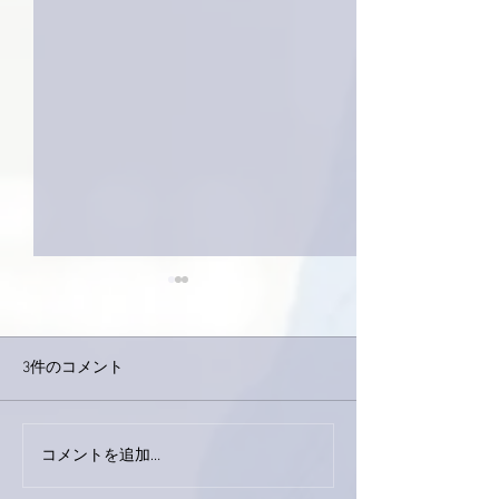
3件のコメント
巨大なイタチき
コメントを追加…
9月23日「amiism」リリー
ス！