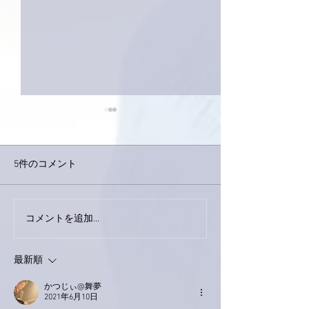
5件のコメント
コメントを追加…
家レコーディング無事終
9月23日「amii
了。
ス！
最新順
かつじぃ@舞夢
2021年6月10日