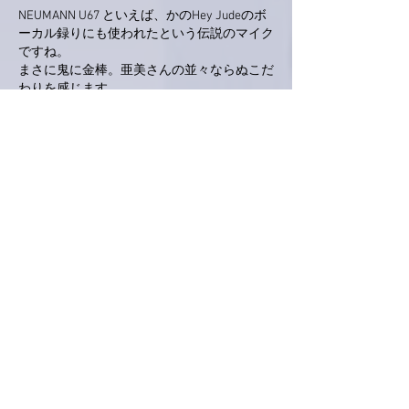
NEUMANN U67 といえば、かのHey Judeのボ
ーカル録りにも使われたという伝説のマイク
ですね。
まさに鬼に金棒。亜美さんの並々ならぬこだ
わりを感じます。
アルバムの仕上がりが待ち遠しいです～。
いいね！
返信
Keroyon Carrera
2021年6月03日
亜美さん、こんばんは。
遂に届きましたね👍念願のマイク🎤
「ノイマン✨」
どれだけ凄いかは、ネット情報だけなので、
今後の亜美さんのレポ✏️を楽しみにしてます
❤️
まずは、お姿を楽しみにしてますね🙋‍♂️