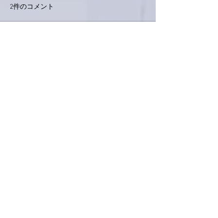
2件のコメント
外録音終了！
今日は取材でした。
コメントを追加…
最新順
ネジリー
2021年4月27日
お疲れ様です。
シマエビの頭は、いい出汁でますな。
北海道の人は、江戸前鮨のボイル海老をばか
にしますが、
シマエビの浜茹では旨いっす。
フレンチのエクルビスみたいにホクホクして
♪
いいね！
返信