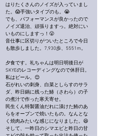
はりたくさんのノイズが入っていまし
た。😱手強いタイプのも。😭
でも、パフォーマンスが良かったので
ノイズ退治、頑張りますっ。絶対にい
いものにしますっ！😤
音仕事に区切りがついたところで今日
も散歩しました。7,930歩、5551m。
夕食です。礼ちゃんは明日明後日が
SKYEのレコーディングなので休肝日。
私はビール。😊
石がれいの刺身、白菜としらすのサラ
ダ、昨日鍋に残った鰆（さわら）の子
の煮汁で作った寒天寄せ。
民生くん特製醤油だれに漬けた鮪のあ
らをオーブンで焼いたもの。なんとな
く焼肉みたいな感じになりました。😆
そして、一昨日のシマエビと昨日の甘