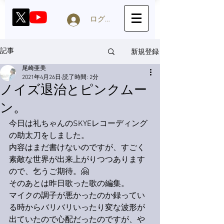
ログイン
新規登録
記事
尾崎亜美
2021年4月26日
読了時間: 2分
ノイズ退治とピンクムー
ン。
今日は礼ちゃんのSKYEレコーディング
の助太刀をしました。
内容はまだ書けないのですが、すごく
素敵な世界が出来上がりつつあります
ので、乞うご期待。🤗
そのあとは昨日歌った歌の編集。
マイクの調子が悪かったのか録ってい
る時からバリバリいったり変な波形が
出ていたので心配だったのですが、や