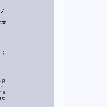
ブ
に乗
を見
っ
に喜
価な