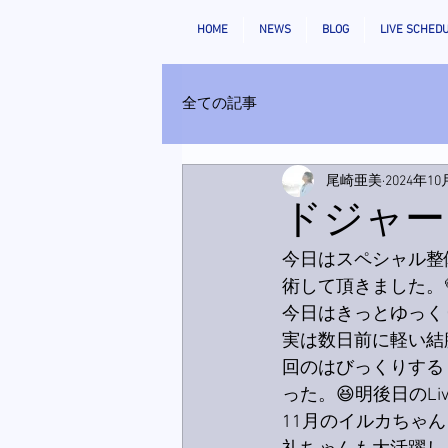
HOME
NEWS
BLOG
LIVE SCHED
全ての記事
尾崎亜美
2024年10
ドジャー
今日はスペシャル整
術して頂きました。
今日はきっとゆっく
実は数日前に軽い結
回のはびっくりする
った。😆明後日のL
11月のイルカちゃ