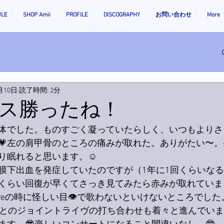
ULE
SHOP Amii
PROFILE
DISCOGRAPHY
お問い合わせ
More
月10日
読了時間: 2分
ス勝ったね！
体でした。ものすごく凝っていたらしく、いつもよりさ
💗左の肩甲骨のところの痛みが取れた。ありがたい〜。
り眠れると思います。☺️
膜下出血を発症していたのですが（1年に1回くらいなる
くらい回復が早くてさっき見てみたら赤みが取れていま
iveの時に怪しい目👁で歌わないといけないところでした。
んとのジョイントライヴの打ち合わせも着々と進んでい