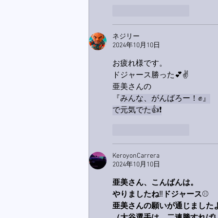
いいね！
返信
ネジリー
2024年10月10日
お疲れ様です。
ドジャース勝った💕✌️
亜美さんの
『
みんな、がんばろー！✊』
で元気でた👍❗
いいね！
返信
KeroyonCarrera
2024年10月10日
亜美さん、こんばんは。
やりましたね
‼️
ドジャース
⚾️
亜美さんの願いが通じました