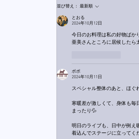
家レコーディング無事終了。
並び替え：
最新順
とおる
2024年10月12日
今日のお料理は私の好物ばか
亜美さんところに居候したら太
いいね！
返信
ポポ
2024年10月11日
スペシャル整体のあと、ほぐれ
寒暖差が激しくて、身体も毎
まったり💦
明日のライブも、日中が例え
着込んでステージに立ってく