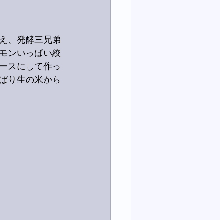
え、発酵三兄弟
モンいっぱい絞
ースにして作っ
ぱり生の米から