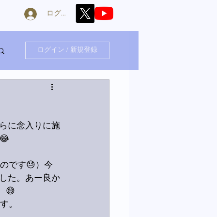
ログイン
ログイン / 新規登録
らに念入りに施
😂
のです😓）今
した。あー良か
😅
ます。