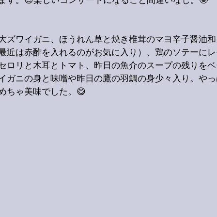
ます。😎楽しいコンサートになること間違いなし。🤓
大ズワイガニ、ほうれん草と焼き椎茸のマヨ辛子醤油和
最近は赤酢を入れるのがお気に入り）、鶏のソテーにレ
セロリと木耳とトマト、昨日の魚介のスープの残りをベ
イガニの身と味噌や昨日の鷹の羽鯛の身少々入り。やっ
めちゃ美味でした。😋