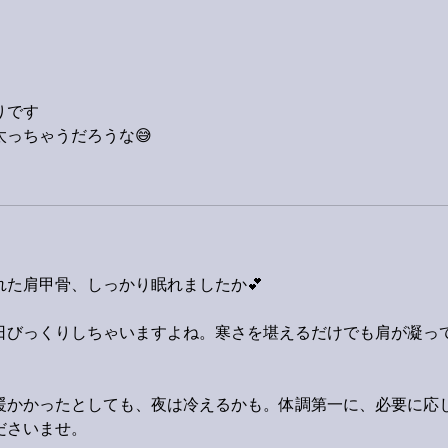
9月23日「amiism」リリー
ス！
りです
っちゃうだろうな😅
た肩甲骨、しっかり眠れましたか💕
日びっくりしちゃいますよね。寒さを堪えるだけでも肩が凝っ
暖かかったとしても、夜は冷えるかも。体調第一に、必要に応
ださいませ。