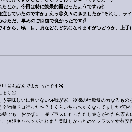
いいだけですからと、さらっとおっしゃってました
🤣
）
れたとか。今回は特に効果的面だったようですね
👍
発症していたのですが』えっ
😨
久々にきましたか
⁉️
それも、ライ
ね
😅
ただ、早めのご回復で良かったです
✌️
ですから、喉、目、肩などなど気になりますが
😅
どうか、上手
甲骨も緩んでよかったです🥰
より😄
てもう美味しいに違いない🤤我が家、冷凍の牡蠣飯の素なるもの
？牡蠣ドコ行った〜？！くらいちっちゃくなってました(笑)や
ね😅でも、おかずに一品プラスに作っただし巻きがやたら家族
て、無限キャベツがこれまた美味しかったのでプラスです👍安