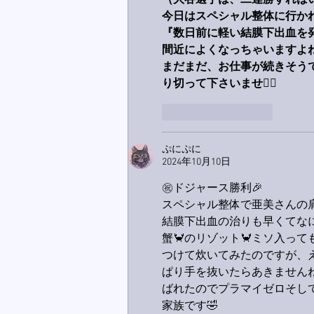
（大谷選手は、二連勝すれば
今日はスペシャル整体に行か
『数日前に軽い結膜下出血を
間近によくなっちゃいますよ
まだまだ、お仕事が続きそう
り切って下さいませ
🙋‍♂️
いいね！
返信
ぷにぷに
2024年10月10日
㊗️ドジャース勝利🎉
スペシャル整体で亜美さんの肩
結膜下出血の治りも早くてなに
蟹🦀のリゾット🦀ミソ入っ
つけて炊いてみたのですが、え
ぱり手を抜いたらあきません
ばれたのでプラマイゼロそし
家族です🤣