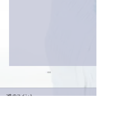
2件のコメント
コメントを追加…
家レコーディング無事終
9月23日「amii
了。
ス！