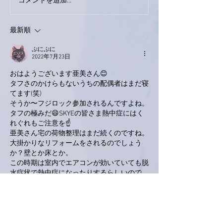
コメントを追加…
家レコーディン
了。
最新順
ぷにぷに
2022年7月23日
おはようございます亜美さん😊
タフさのかけらもないうちの配偶者はまだ寝
てます(笑)
そうか〜フジロック参加されるんですよね。
タフの極みだ😄SKYEの皆さま熱中症にはく
れぐれもご注意を☝️
亜美さん宅の荷物整理はまだ続くのですね。
大掛かりなリフォームをされるのでしょう
か？壁とか床とか。
この時期は室内でエアコンが効いていても脱
水症状で熱中症になったりするらしいので、
水分補給をお忘れなく〜🙇亜美さん倒れたら
泣いちゃいます💦
いいね！
返信