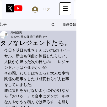
ログイン
新規登録
記事
尾崎亜美
2022年7月22日
読了時間: 1分
タフなレジェンドたち。
今日も明日も礼ちゃんはSKYEのリハー
サル。新曲も何曲か練習したらしい。
大阪から帰った次の日なのに、レジェ
ンドたちは不死身か。😱
その間、わたしはちょっと大人な事情
関係の用事をしたり相変わらず力仕事
をしていました。
腰に負担をかけないように心がけなが
ら「おりゃー」と台車にダンボールや
なんやかやを積んでは降ろす、を繰り