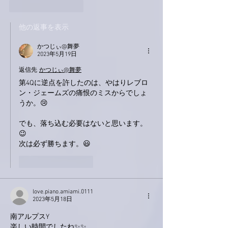
いいね！
返信
他の返事を表示
かつじぃ@舞夢
2023年5月19日
返信先
かつじぃ@舞夢
第4Qに逆点を許したのは、やはりレブロ
ン・ジェームズの痛恨のミスからでしょ
うか。😢
でも、落ち込む必要はないと思います。
😉
次は必ず勝ちます。😃
いいね！
返信
love.piano.amiami.0111
2023年5月18日
南アルプスY
楽しい時間でしたね✨✨