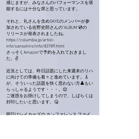
感じますが、みなさんのパフォーマンスを堪
能するには十分な席と思っています。
それと、礼さんを含めSKYEのメンバーが参
加されている佐野史郎さんの"ALBUM"💿の
リリースが発表されましたね。
https://columbia.jp/artist-
info/sanoshiro/info/83789.html
さっそくAmazonで予約を入れておきまし
た。✌
近況としては、昨日話題にした来週末のリハ
に向けての準備も着々と進めています。🎸
が、そういった話題を快く思わない方👤もい
らっしゃるようです・・・。😌
ご迷惑をお掛けしてしまうので、しばらくは
封印したいと思います。🤐
明日はレイカーズの カンファレンス ファイ
ナル 対ナゲッツ第2戦ですね。🏀
昨日の後半の追い上げの勢いそのままに前半
からリードの展開に期待しましょう。😉