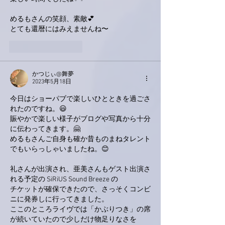
めるもさんの笑顔、素敵💕
とても還暦にはみえませんね〜
いいね！
返信
かつじぃ@舞夢
2023年5月18日
今日はショーパブで楽しいひとときを過ごさ
れたのですね。😃
賑やかで楽しい様子がブログや写真から十分
に伝わってきます。🤗
めるもさんご自身も確か昔ものまねタレント
でもいらっしゃいましたね。😊
礼さんが出演され、亜美さんもゲスト出演さ
れる予定の SiRiUS Sound Breeze の
チケットが確保できたので、さっそくコンビ
ニに発券しに行ってきました。
ここのところライヴでは「かぶりつき」の席
が続いていたので少しだけ物足りなさを