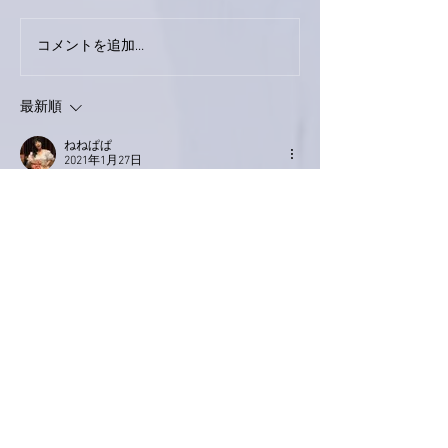
下駄箱がスッキリ〜。
コメントを追加…
家レコーディン
了。
最新順
ねねぱぱ
2021年1月27日
亜美さん、ご無沙汰してますが、元気です
か。
寧々が先週中から体調を崩して日曜日に｢憩
室炎｣で入院しました。
で、追い討ちを掛けるよーに未明にねねまま
が胃痛炎でダウンです。
・・・人って元気が一番やと改めて思い知ら
されました。
亜美さん、礼さん共々体調には気を使って上
げて下さいませませ！
いいね！
返信