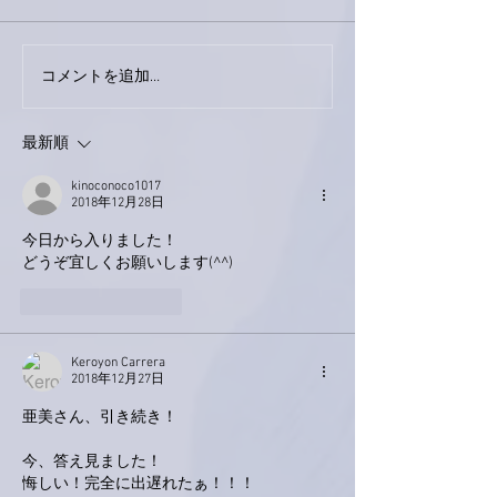
外録音終了！
今日は取材でした。
コメントを追加…
最新順
kinoconoco1017
2018年12月28日
今日から入りました！
どうぞ宜しくお願いします(^^)
いいね！
返信
Keroyon Carrera
2018年12月27日
亜美さん、引き続き！
今、答え見ました！
悔しい！完全に出遅れたぁ！！！