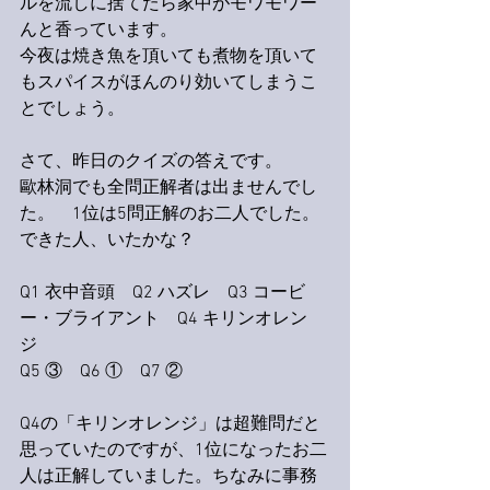
ルを流しに捨てたら家中がモワモワー
んと香っています。
今夜は焼き魚を頂いても煮物を頂いて
もスパイスがほんのり効いてしまうこ
とでしょう。
さて、昨日のクイズの答えです。
歐林洞でも全問正解者は出ませんでし
た。　1位は5問正解のお二人でした。
できた人、いたかな？
Q1 衣中音頭　Q2 ハズレ　Q3 コービ
ー・ブライアント　Q4 キリンオレン
ジ　
Q5 ③　Q6 ①　Q7 ②
Q4の「キリンオレンジ」は超難問だと
思っていたのですが、1位になったお二
人は正解していました。ちなみに事務