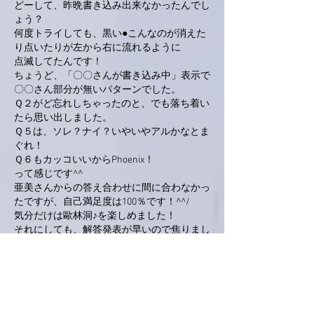
どーして、昨晩書き込み出来なかったんでし
ょう？
何度トライしても、黒い●こんなのが消えた
り点いたりが左から右に流れるように
点滅してたんです！
ちょうど、「〇〇さんが書き込み中」表示で
〇〇さん部分が無いパターンでした。
Ｑ２がど忘れしちゃったのと、でも落ち着い
たら思い出しました。
Ｑ５は、ソレ？ナイ？いやいやアルかなとま
ぐれ！
Ｑ６もカッコいいからPhoenix！
って感じです^^
亜美さんからの答え合わせに間に合わなかっ
たですが、自己満足度は100％です！^^/
気分だけは歐林洞♪を楽しめました！
それにしても、解答発表が早いので焦りまし
た^^::
いいね！
返信
love-piano.amiami.0111