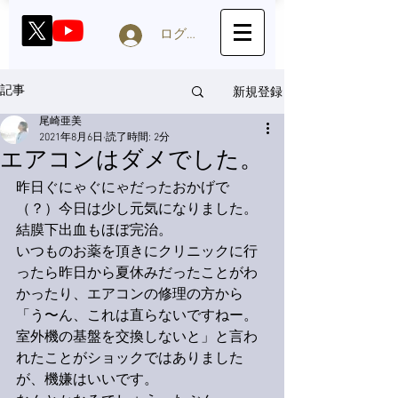
ログイン
新規登録
記事
尾崎亜美
2021年8月6日
読了時間: 2分
エアコンはダメでした。
昨日ぐにゃぐにゃだったおかげで
（？）今日は少し元気になりました。
結膜下出血もほぼ完治。
いつものお薬を頂きにクリニックに行
ったら昨日から夏休みだったことがわ
かったり、エアコンの修理の方から
「う〜ん、これは直らないですねー。
室外機の基盤を交換しないと」と言わ
れたことがショックではありました
が、機嫌はいいです。