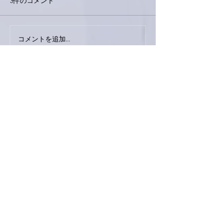
3件のコメント
外録音終了！
今日は取材でした。
コメントを追加…
最新順
love.piano.amiami.0111
2021年8月07日
南アルプスY
亜美さん！ツイッター見ました❢
新しいアルバム楽しみです😊　
そして、亜美さん可愛いです💕
いいね！
返信
ハイパパ
2021年8月06日