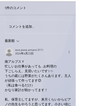
5件のコメント
巨大なイタチき
コメントを追加…
9月23日「amiism」リリー
ス！
最新順
love.piano.amiami.0111
2024年6月22日
南アルプスＹ
忙しいお仕事があっても…お料理の
下ごしらえ。見習いたいです✨✨
うちの庭には野菜がたくさんあります。主人
が頑張って作ってます😊
（私は食べるだけ）
かなり家計が助かってます！
私、保育士してますが、来月くらいからピア
ノの先生もやろうと思ってます。小さい頃に