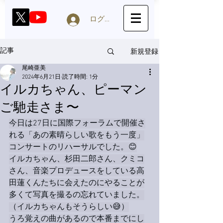
ログイン
新規登録
記事
尾崎亜美
2024年6月21日
読了時間: 1分
イルカちゃん、ピーマン
ご馳走さま〜
今日は27日に国際フォーラムで開催さ
れる「あの素晴らしい歌をもう一度」
コンサートのリハーサルでした。😊
イルカちゃん、杉田二郎さん、クミコ
さん、音楽プロデュースをしている高
田蓮くんたちに会えたのにやることが
多くて写真を撮るの忘れていました。
（イルカちゃんもそうらしい😅）
うろ覚えの曲があるので本番までにし