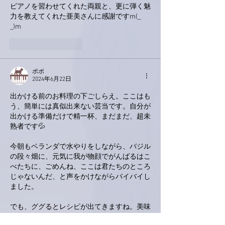
ピアノを習わせてくれた両親と、更に弾く魅
力を教えてくれた亜美さんに感謝ですm(_ 
_)m
いいね！
返信
ポポ
2024年6月22日
出かける前のお料理の下ごしらえ。ここはも
う、簡単には真似出来ない芸当です。自分が
出かける準備だけで精一杯、まだまだ、超未
熟者です💦
今朝もベランダで水やりをしながら、バジル
の段々畑に、元気に我が物顔でがんばるはこ
べたちに、ごめんね、ここは君たちのところ
じゃないんだ、と声をかけながらバイバイし
ました。
でも、ググるとレシピが出てきますね。美味
しいのかも⁉️