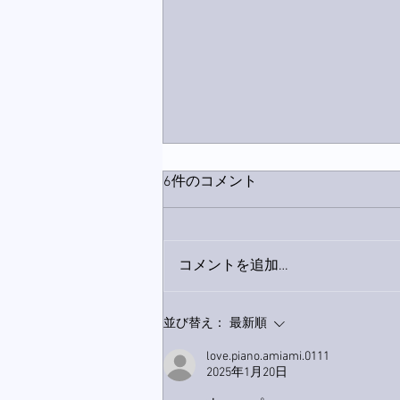
6件のコメント
コメントを追加…
家レコーディング無事終了。
並び替え：
最新順
love.piano.amiami.0111
2025年1月20日