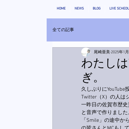
HOME
NEWS
BLOG
LIVE SCHED
全ての記事
尾崎亜美
2025年1
わたしは
ぎ。
久しぶりにYouTub
Twitter（X）の
一昨日の佐賀市歴史資
と音声で作りました
「Smile」の途中
の皆さんとMCもし