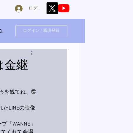
ログイン
ログイン / 新規登録
は金継
ころを観てね。🤓
たLINEの映像
プ「WANNE」
してくれて会場