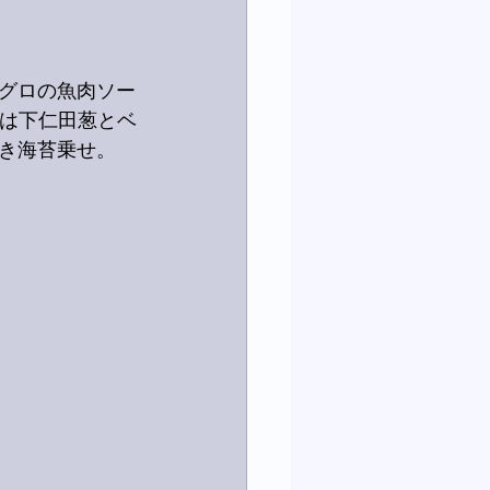
グロの魚肉ソー
せは下仁田葱とベ
き海苔乗せ。