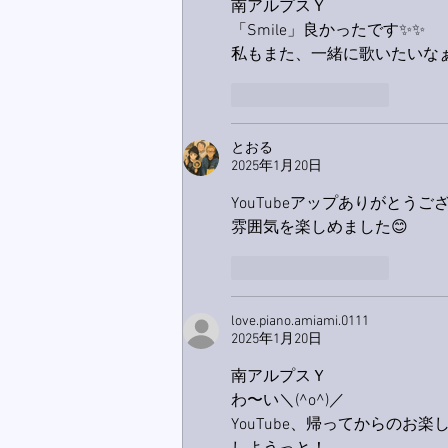
南アルプスＹ
「Smile」良かったです✨✨
私もまた、一緒に歌いたいな
いいね！
返信
とおる
2025年1月20日
YouTubeアップありがとうご
雰囲気を楽しめました😊
いいね！
返信
love.piano.amiami.0111
2025年1月20日
南アルプスＹ
わ〜い＼(^o^)／
YouTube、帰ってからのお楽