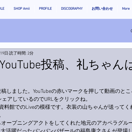
ULE
SHOP Amii
PROFILE
DISCOGRAPHY
お問い合わせ
More
月19日
読了時間: 2分
YouTube投稿、礼ちゃん
e投稿しました。YouTubeの赤いマークを押して動画のと
人はシェアしているのでURLをクリックね。
料館でのLiveの模様です。衣装の山ちゃんが送ってくれ
。
からオープニングアクトをしてくれた地元のアカペラグルー
て大活躍だったバンバンバザールの福島康之さんが登場