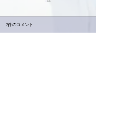
2件のコメント
下駄箱がスッキリ〜。
コメントを追加…
家レコーディン
了。
最新順
Keroyon Carrera
2020年9月14日
亜美さん、こんばんは。
気持ちは少しクールダウン⤵︎的に休まれたよ
うですが、
お身体のほうは、まだまだ緊張状態が続いて
らっしゃるようですね⁉️
そんな時に、嬉しい❤️