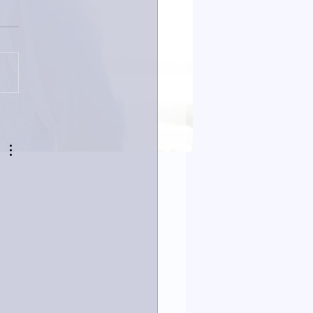
23日「amiism」リリー