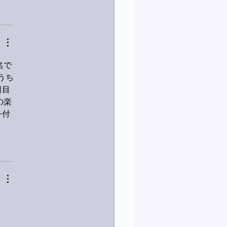
名で
うち
日目
の楽
を付