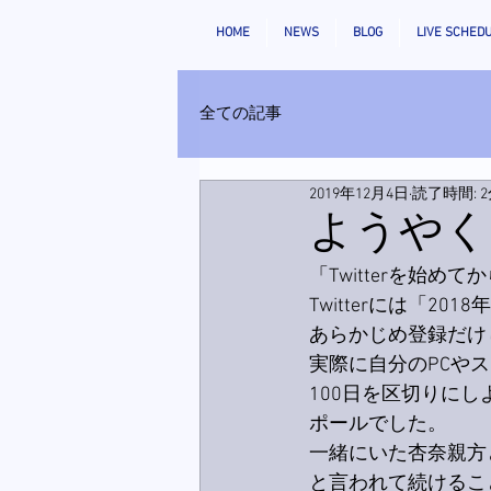
HOME
NEWS
BLOG
LIVE SCHED
全ての記事
2019年12月4日
読了時間: 
ようやく
「Twitterを始
Twitterには「
あらかじめ登録だけ
実際に自分のPCやス
100日を区切りに
ポールでした。
一緒にいた杏奈親方
と言われて続けるこ