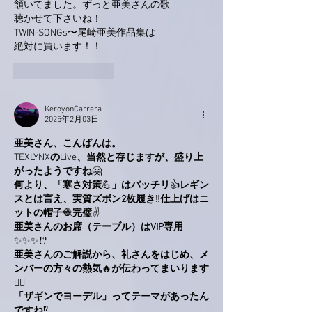
頷いてました。ずっと亜美さんの歌
聴かせて下さいね！
TWIN-SONGs〜尾崎亜美作品集は
絶対に買います！！
いいね！
返信
KeroyonCarrera
2025年2月03日
亜美さん、こんばんは。
TEXLYNX
の
Live
、当然と存じますが、盛り上
がったようですね
🤗
何より、「寒さ対策
💪
」はバッチリ
👍
レギン
スとは言え、実質ズボン2枚履き
‼️
仕上げはニ
ットの帽子
🧶
完璧
✌️
亜美さんのお席（テーブル）はVIP専用
✨✨✨⁉️
亜美さんのご解説から、礼さんをはじめ、メ
ンバーの方々の熱気
🔥
が伝わってまいります
🙋‍♂️
「ザギンでヨーデル」ってテーマがあったん
ですね
⁉️