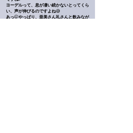
ヨーデルって、息が凄い続かないとってくら
い、声が伸びるのですよね
😅
あっ
🤭
やっぱり、亜美さん礼さんと飲みなが
ら
🍶
歌ってらしたんですね
🤗
でもライブの後、そんな風にお二人で素敵な
お時間を過ごせるなんてイイですね
❤️
亜美さん、肩の痛み
⚡️
心配です
😓
骨なのか？
筋なのか？
続報、よろしくお願いします
🙋‍♂️
いいね！
返信
ぷにぷに
2025年2月03日
ぬくぬく万全でお出かけされたんですね😊
わぁ〜！私もヨーデル歌ってみたい😍
ホーミーは自己流でちょっとできます😂ほ
んまにちょっとだけ。あ、2つ音出てるって
一瞬わかるくらい😁車の中で練習してまし
た。別に出来たからって何かしたいわけでは