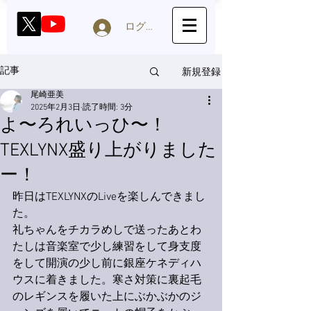
ログイン
新規登録
記事
尾崎亜美
2025年2月3日
読了時間: 3分
よ〜ろれいっひ〜！
TEXLYNX盛り上がりました
ー！
昨日はTEXLYNXのLiveを楽しんできまし
た。
礼ちゃんをチカラめしで送ったあとわ
たしは音楽室で少し練習をして身支度
をして開演の少し前に銀座ケネディハ
ウスに着きました。寒さ対策に裏起毛
のレギンスを履いた上にぶかぶかのジ