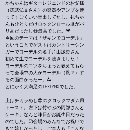
かちゃんはギターレジェンドのお父様
（徳武弘文さん）の楽器やアンプを使
ってすごくいい音出してたし、礼ちゃ
んもひとりだけロックンロール度がバ
リ高だったし😎最高でした。💗
今回のテーマは「ザギンでヨーデル」
ということでゲストはカントリーシン
ガーでヨーデルの名手片山誠史さん。
初めて生でヨーデルを聴きました！
ヨーデルのコツをちょっと教えてもら
って会場中の人がヨーデル（風？）す
るの面白かったー。🥳
とにかく大満足のTEXLYNXでした。
上はチカラめし😎のクロックマダム風
トースト。左下は竹やぶの阿部さんと
ケーキ。なんと昨日がお誕生日だった
のでした。🥰会場のみんなでお祝いで
きて嬉しかったし、ご本人も「こんな