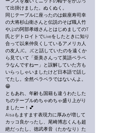
ーンズを履いてニットの帽子をかぶっ
て出掛けました。ぬくぬく。
同じテーブルに座ったのは銀座寿司幸
の大将杉山衛さんと伝説のそば職人竹
やぶの阿部孝雄さんとはじめましてのT
氏とデトロイトでLiveをしたときに知り
合って以来仲良くしているアメリカ人
の友人JC。JCと話していたのを遠くか
ら見ていて「亜美さんって英語ペラペ
ラなんですねー」と誤解していた方も
いらっしゃいましたけど日本語で話し
てたし。全然ペラペラではないんよ。
😁
ともあれ、年齢も国籍も違うわたした
ちのテーブルめちゃめちゃ盛り上がり
ましたー！💕
Aisaもますます表現力に厚みが増して
カッコ良かったし、尾崎博志くんも超
絶だったし、徳武孝音（たかなり）た