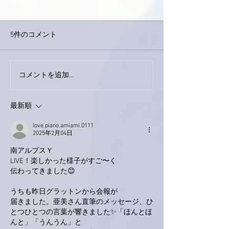
5件のコメント
今日は取材でし
巨大なイタチきゅうり。
コメントを追加…
最新順
love.piano.amiami.0111
2025年2月04日
南アルプスＹ
LIVE！楽しかった様子がすご〜く
伝わってきました😊
うちも昨日グラットンから会報が
届きました。亜美さん直筆のメッセージ、ひ
とつひとつの言葉が響きました✨「ほんとほ
んと」「うんうん」と