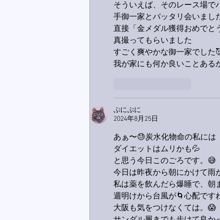
そういえば、そのレース場で
手御一家とバッタリ会いまし
直接「金メダル獲得おめでと
真撮ってもらいました
すごく爽やかな御一家でした
我が家にも何か良いことあるか
いいね！
返信
ぷにぷに
2024年8月25日
あぁ〜😓炭水化物命の私には
ダイエットはムリかも💦
と思う今日このごろです。😅
今日は昨夜から朝にかけて雨が
私は薬を飲んだら爆睡で、朝
週明けから台風が🌀心配です
大阪も気をつけなくては。😱