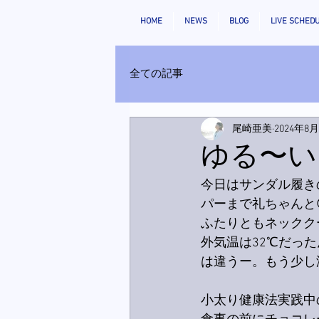
HOME
NEWS
BLOG
LIVE SCHED
全ての記事
尾崎亜美
2024年8
ゆる〜い
今日はサンダル履き
パーまで礼ちゃんと
ふたりともネックク
外気温は32℃だっ
は違うー。もう少し
小太り健康法実践中