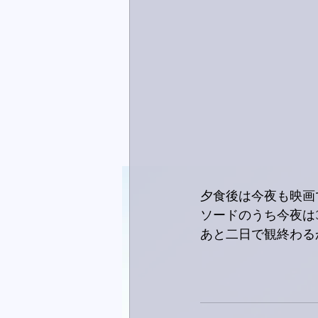
夕食後は今夜も映画
ソードのうち今夜は
あと二日で観終わる