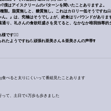
か
⁉️
僕はアイスクリームのパターンを聞いたことありますよ。
種類。脂質無しと、糖質無し。これはカロリー低そうですね
🤗
ゃん。』は、究極はそうでしょが、絶食はリバウンドがありま
葉通り、礼さんの食欲旺盛さを見てると、なかなか唯我独尊的
れ様です
🙋‍♂️
られたようですね
💪
頑張れ亜美さん＆亜美さんの声帯
❣️
5g食べると太りにくいって番組見たことあります
行って、土日で4万歩も歩きました