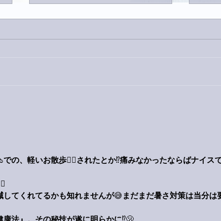
外録
今日は取材でした。

での、軽いお散歩
🚶‍♂️
されたとか
⁉️
痛みなかったならばナイス
‍♂️
減してくれてるかも知れませんが
😅
まだまだ暑さ対策は当分は
健康法』。その秘技が遂に明らかに
⁉️🫢