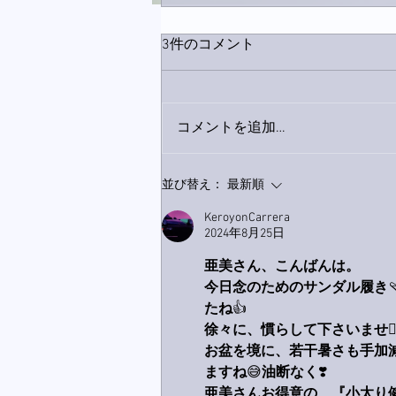
3件のコメント
コメントを追加…
巨大なイタチきゅうり。
並び替え：
最新順
KeroyonCarrera
2024年8月25日
亜美さん、こんばんは。
今日念のためのサンダル履き

たね
👍
徐々に、慣らして下さいませ
🙋
お盆を境に、若干暑さも手加
ますね
😅
油断なく
❣️
亜美さんお得意の、『小太り