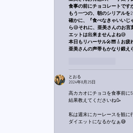
食事の前にチョコレートです
もう一つの、朝のシリアルを
2
確かに、『食べなきゃいいじ
ら
😅
それに、亜美さんのお言
エットは出来ませんよね
😅
本日もリハーサル
🎤🎹🎸
お疲
亜美さんの声帯もかなり鍛え
いいね！
返信
とおる
2024年8月25日
高カカオにチョコを食事前に
結果教えてくださいね🥳
私は週末にカーレースを観に
ダイエットになるかなぁ😅