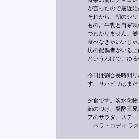
食事の前にチョコレ
が言ったので最近始
それから、朝のシリ
もの。牛乳と自家製
つわかりません。😅
食べなきゃいいじゃ
坊の配偶者がいる上
というわけで、ゆる
今日は割合長時間リ
す。リハビリはまだ
夕食です。炭水化物
鮪のづけ、発酵三兄
アのサラダ、ステー
「ベラ・ロディ ラ