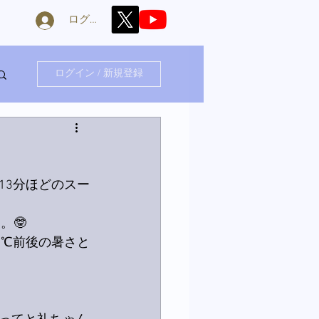
ログイン
ログイン / 新規登録
13分ほどのスー
。🤓
7℃前後の暑さと