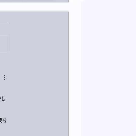
音終了！
でし
要り