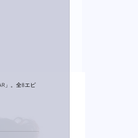
R」。全8エピ