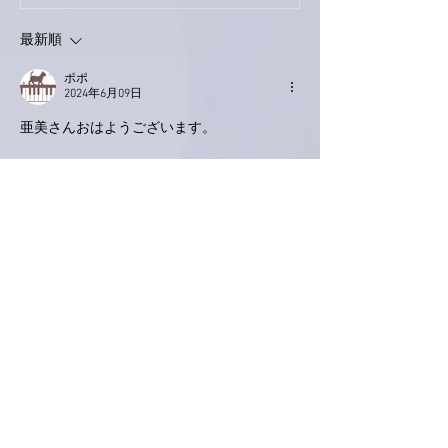
ス！
最新順
ポポ
2024年6月09日
亜美さんおはようございます。
串の坊、美味しそうです。身長の高い、元バ
スケットボール選手と亜美さん、お二人のご
様子想像するだけで、ちょっと楽しくなっち
ゃったりしてごめんなさい💕
我が家は昨日、息子の嫁の誕生日祝いで焼き
肉行きました。嬉しそうに、楽しそうに、美
味しそうにたらふく食べる若者の姿を見てい
るだけで、お腹も心もいっぱいになりまし
た。健康面でちょっと色々あって、この後ど
うなることかと本当に深刻な時期があったの
ですが、二人で時間をかけて見事に乗り切っ
ての今です。一緒にいられる幸せを噛み締め
る、特別な時間になりました。