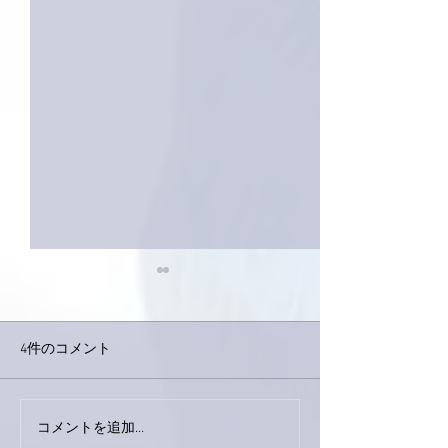
4件のコメント
巨大なイタチき
コメントを追加…
9月23日「amiism」リリー