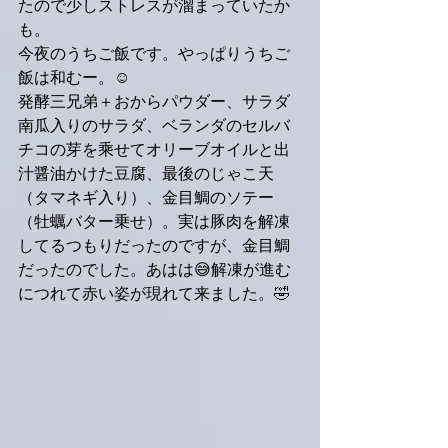
たので少しストレスが溜まっていたか
も。
今夜のうちご飯です。やっぱりうちご
飯は和むー。☺️
発酵三兄弟＋おからパウダー、サラダ
南瓜入りのサラダ、ベランダのセルバ
チコの芽を乘せてオリーブオイルと出
汁醤油かけた豆腐、最後のじゃこ天
（タマネギ入り）、金目鯛のソテー
（牡蠣バター乗せ）。実は豚肉を解凍
してるつもりだったのですが、金目鯛
だったのでした。あはは😅解凍が進む
につれて赤い姿が現れて来ました。🤣