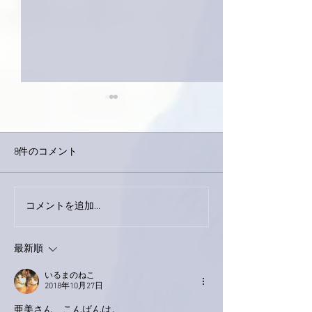
8件のコメント
コメントを追加…
家レコーディング無事終
9月23日「amii
了。
ス！
最新順
いるまのねこ
2018年10月27日
亜美さん、こんばんは。