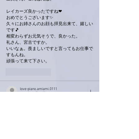
レイカーズ良かったですね❤
おめでとうございます✨
久々にお姉さんのお顔も拝見出来て、嬉しい
です🎵
相変わらずお元気そうで、良かった。
礼さん、宮古ですか。
いいなぁ。羨ましいですと言ってもお仕事で
すもんね。
頑張って来て下さい。
いいね！
返信
love-piano.amiami.0111
2018年10月26日
南アルプスY
ファンとしては・・写真があると、とっても
嬉しいです！
レイカーズ勝って良かったですね～＼(^^)／
亜美さんが嬉しいと私も嬉しいです！
ルッコラ、明日食べます😆