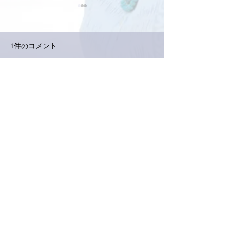
1件のコメント
コメントを追加…
家レコーディング無事終
9月23日「amii
了。
ス！
最新順
Keroyon Carrera
2019年12月20日
亜美さん、おはようございます！
お客様たち、お楽しみだったようですね^^
メニューも気に成ります♡
礼さんも張り切られたことでしょね^^/
いいね！
返信