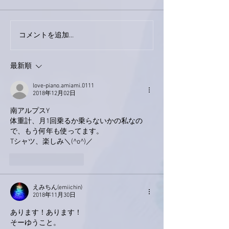
コメントを追加…
家レコーディング無事終
9月23日「amii
了。
ス！
最新順
love-piano.amiami.0111
2018年12月02日
南アルプスY
体重計、月1回乗るか乗らないかの私なの
で、もう何年も使ってます。
Tシャツ、楽しみ＼(^o^)／
いいね！
返信
えみちん(emiichin)
2018年11月30日
あります！あります！
そーゆうこと。