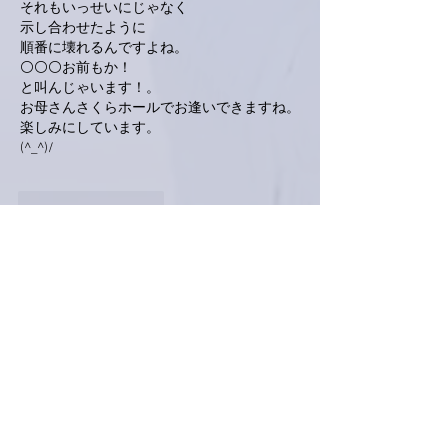
それもいっせいにじゃなく
示し合わせたように
順番に壊れるんですよね。
⚪⚪⚪お前もか！
と叫んじゃいます！。
お母さんさくらホールでお逢いできますね。
楽しみにしています。
(^_^)/
いいね！
返信
Keroyon Carrera
2018年11月30日
亜美さん、おはようございます！
恐るべし！連鎖が続きますね^^::
体重計の故障は焦眉の急でないにしても、
(「巨大化⇗」のせいではないですね^^::）
暁美母上の補聴器は速攻で完治させないと！
ですね。