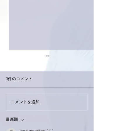
3件のコメント
コメントを追加…
家レコーディング無事終
9月23日「amii
了。
ス！
最新順